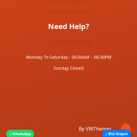
Mining & Exploration
Production Engineer
Need Help?
+123456789123
Monday To Saturday : 09.00AM – 08.00PM
Sunday Closed
xyz123@example.com
Mining Logistic Theme
By VWThemes
WhatsApp
Bizi Arayın