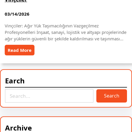
03/14/2026
Vinçciler: Ağır Yük Taşımacılığının Vazgeçilmez
Profesyonelleri İnşaat, sanayi, lojistik ve altyapı projelerinde
ağır yüklerin güvenli bir şekilde kaldırılması ve taşınması…
Read More
Earch
S
Search
e
a
r
c
Archive
h