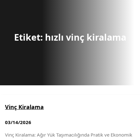
r
c
h
Etiket:
hızlı vinç kiralama
Vinç Kiralama
03/14/2026
Vinç Kiralama: Ağır Yük Taşımacılığında Pratik ve Ekonomik