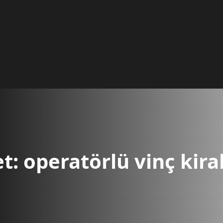
et:
operatörlü vinç kir