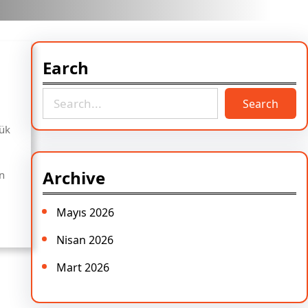
Earch
S
Search
e
a
Yük
r
c
Archive
en
h
Mayıs 2026
Nisan 2026
Mart 2026