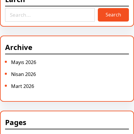
S
Search
e
a
r
c
Archive
h
Mayıs 2026
Nisan 2026
Mart 2026
Pages