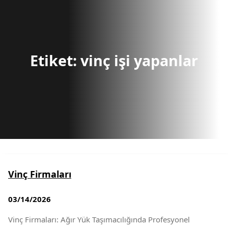
r
c
h
Etiket:
vinç işi yapanlar
Vinç Firmaları
03/14/2026
Vinç Firmaları: Ağır Yük Taşımacılığında Profesyonel