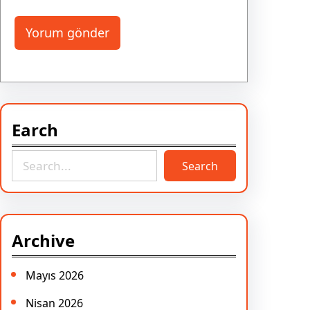
Earch
S
Search
e
a
r
c
Archive
h
Mayıs 2026
Nisan 2026