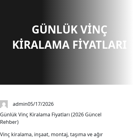
r
c
h
GÜNLÜK VINÇ
KIRALAMA FIYATLARI
admin
05/17/2026
Günlük Vinç Kiralama Fiyatları (2026 Güncel
Rehber)
Vinç kiralama, inşaat, montaj, taşıma ve ağır