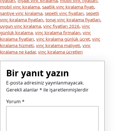
fiyatları
, 
inşaat vinç kiralama
, 
mobil vinç fiyatları
, 
mobil vinç kiralama
, 
saatlik vinç kiralama fiyatı
, 
şantiye vinç kiralama
, 
sepetli vinç fiyatları
, 
sepetli
vinç kiralama fiyatları
, 
tonaj vinç kiralama fiyatları
, 
uygun vinç kiralama
, 
vinç fiyatları 2026
, 
vinç
günlük kiralama
, 
vinç kiralama firmaları
, 
vinç
kiralama fiyatları
, 
vinç kiralama günlük ücret
, 
vinç
kiralama hizmeti
, 
vinç kiralama maliyeti
, 
vinç
kiralama ne kadar
, 
vinç kiralama ücretleri
Bir yanıt yazın
E-posta adresiniz yayınlanmayacak.
Gerekli alanlar
*
ile işaretlenmişlerdir
Yorum
*