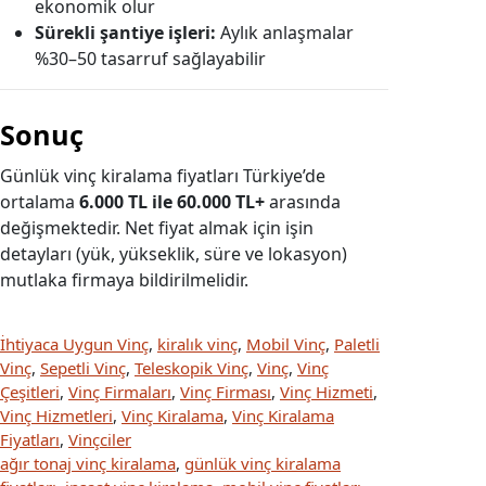
ekonomik olur
Sürekli şantiye işleri:
Aylık anlaşmalar
%30–50 tasarruf sağlayabilir
Sonuç
Günlük vinç kiralama fiyatları Türkiye’de
ortalama
6.000 TL ile 60.000 TL+
arasında
değişmektedir. Net fiyat almak için işin
detayları (yük, yükseklik, süre ve lokasyon)
mutlaka firmaya bildirilmelidir.
İhtiyaca Uygun Vinç
, 
kiralık vinç
, 
Mobil Vinç
, 
Paletli
Vinç
, 
Sepetli Vinç
, 
Teleskopik Vinç
, 
Vinç
, 
Vinç
Çeşitleri
, 
Vinç Firmaları
, 
Vinç Firması
, 
Vinç Hizmeti
, 
Vinç Hizmetleri
, 
Vinç Kiralama
, 
Vinç Kiralama
Fiyatları
, 
Vinçciler
ağır tonaj vinç kiralama
, 
günlük vinç kiralama