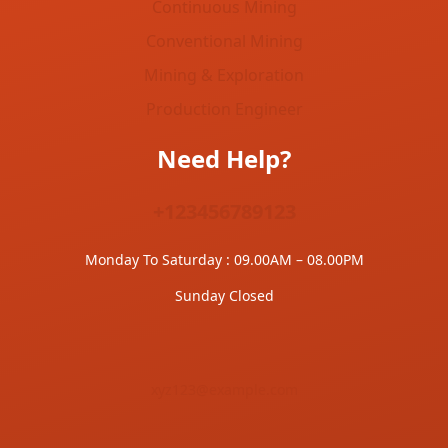
Continuous Mining
Conventional Mining
Mining & Exploration
Production Engineer
Need Help?
+123456789123
Monday To Saturday : 09.00AM – 08.00PM
Sunday Closed
xyz123@example.com