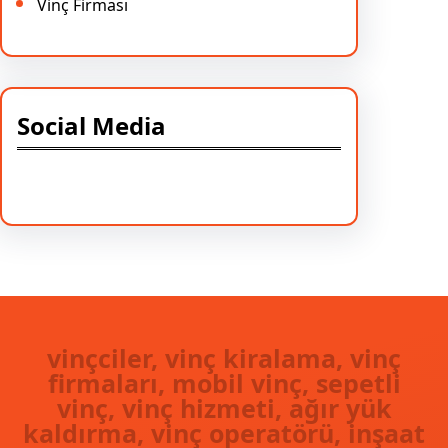
Vinç Firması
Social Media
Facebook
Twitter
Instagram
LinkedIn
Pinterest
Vimeo
Tumblr
vinçciler, vinç kiralama, vinç
firmaları, mobil vinç, sepetli
vinç, vinç hizmeti, ağır yük
kaldırma, vinç operatörü, inşaat