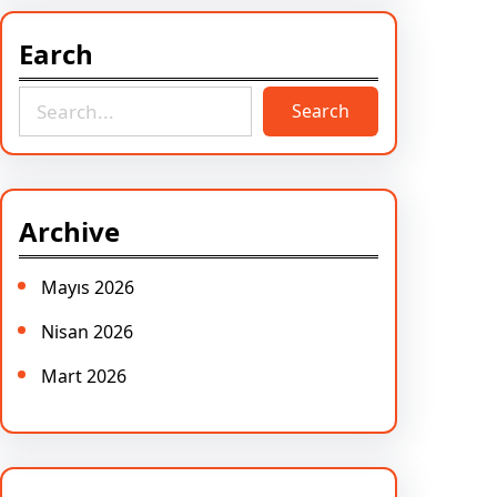
Earch
S
Search
e
a
r
c
Archive
h
Mayıs 2026
Nisan 2026
Mart 2026