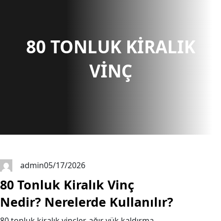
r
c
h
80 TONLUK KIRALIK
VINÇ
admin
05/17/2026
80 Tonluk Kiralık Vinç
Nedir? Nerelerde Kullanılır?
80 tonluk kiralık vinçler, ağır yük kaldırma