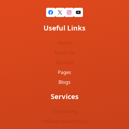
Facebook
X
Instagram
YouTube
Useful Links
Home
About Us
Services
Pages
Blogs
Services
Coal Mining
Underground Mining