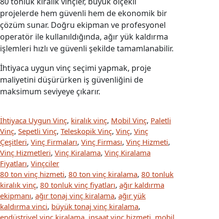
80 tonluk kiralık vinçler, büyük ölçekli
projelerde hem güvenli hem de ekonomik bir
çözüm sunar. Doğru ekipman ve profesyonel
operatör ile kullanıldığında, ağır yük kaldırma
işlemleri hızlı ve güvenli şekilde tamamlanabilir.
İhtiyaca uygun vinç seçimi yapmak, proje
maliyetini düşürürken iş güvenliğini de
maksimum seviyeye çıkarır.
İhtiyaca Uygun Vinç
, 
kiralık vinç
, 
Mobil Vinç
, 
Paletli
Vinç
, 
Sepetli Vinç
, 
Teleskopik Vinç
, 
Vinç
, 
Vinç
Çeşitleri
, 
Vinç Firmaları
, 
Vinç Firması
, 
Vinç Hizmeti
, 
Vinç Hizmetleri
, 
Vinç Kiralama
, 
Vinç Kiralama
Fiyatları
, 
Vinçciler
80 ton vinç hizmeti
, 
80 ton vinç kiralama
, 
80 tonluk
kiralık vinç
, 
80 tonluk vinç fiyatları
, 
ağır kaldırma
ekipmanı
, 
ağır tonaj vinç kiralama
, 
ağır yük
kaldırma vinci
, 
büyük tonaj vinç kiralama
, 
endüstriyel vinç kiralama
, 
inşaat vinç hizmeti
, 
mobil