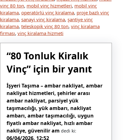
vinç 80 ton
, 
mobil vinç hizmetleri
, 
mobil vinç
kiralama
, 
operatörlü vinç kiralama
, 
proje bazlı vinç
kiralama
, 
sanayi vinç kiralama
, 
şantiye vinç
kiralama
, 
teleskopik vinç 80 ton
, 
vinç kiralama
firması
, 
vinç kiralama hizmeti
“80 Tonluk Kiralık
Vinç” için bir yanıt
İşyeri Taşıma – ambar nakliyat, ambar
nakliyat hizmetleri, şehirler arası
ambar nakliyat, parsiyel yük
taşımacılığı, yük ambarı, nakliyat
ambarı, ambar taşımacılığı, uygun
fiyatlı ambar nakliyat, hızlı ambar
nakliye, güvenilir am
dedi ki:
06/04/2026, 12:52