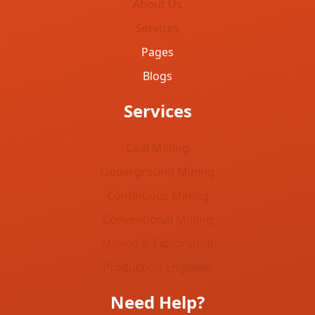
About Us
Services
Pages
Blogs
Services
Coal Mining
Underground Mining
Continuous Mining
Conventional Mining
Mining & Exploration
Production Engineer
Need Help?