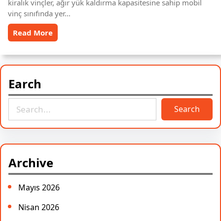
kiralık vinçler, ağır yük kaldırma kapasitesine sahip mobil
vinç sınıfında yer…
Read More
Earch
S
Search
e
a
r
c
Archive
h
Mayıs 2026
Nisan 2026