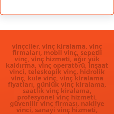
Facebook
Twitter
Instagram
LinkedIn
Pinterest
Vimeo
Tumblr
vinçciler, vinç kiralama, vinç
firmaları, mobil vinç, sepetli
vinç, vinç hizmeti, ağır yük
kaldırma, vinç operatörü, inşaat
vinci, teleskopik vinç, hidrolik
vinç, kule vinç, vinç kiralama
fiyatları, günlük vinç kiralama,
saatlik vinç kiralama,
profesyonel vinç hizmeti,
güvenilir vinç firması, nakliye
vinci, sanayi vinç hizmeti,