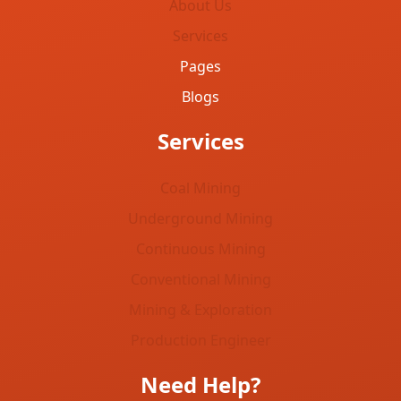
About Us
Services
Pages
Blogs
Services
Coal Mining
Underground Mining
Continuous Mining
Conventional Mining
Mining & Exploration
Production Engineer
Need Help?