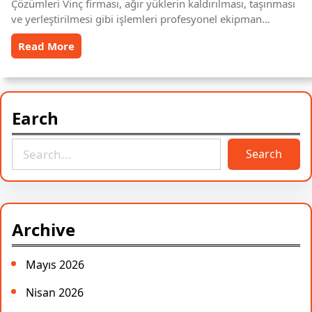
Çözümleri Vinç firması, ağır yüklerin kaldırılması, taşınması
ve yerleştirilmesi gibi işlemleri profesyonel ekipman…
Read More
Earch
S
Search
e
a
r
c
Archive
h
Mayıs 2026
Nisan 2026