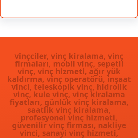
Facebook
Twitter
Instagram
LinkedIn
Pinterest
Vimeo
Tumblr
vinçciler, vinç kiralama, vinç
firmaları, mobil vinç, sepetli
vinç, vinç hizmeti, ağır yük
kaldırma, vinç operatörü, inşaat
vinci, teleskopik vinç, hidrolik
vinç, kule vinç, vinç kiralama
fiyatları, günlük vinç kiralama,
saatlik vinç kiralama,
profesyonel vinç hizmeti,
güvenilir vinç firması, nakliye
vinci, sanayi vinç hizmeti,