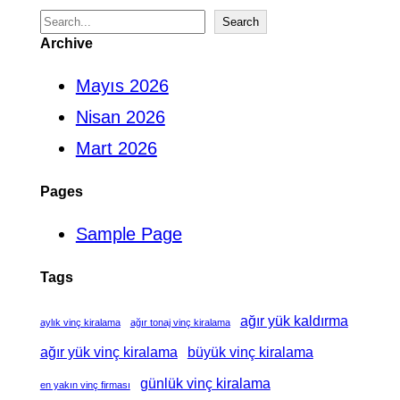
S
Search
Archive
e
Mayıs 2026
a
Nisan 2026
r
Mart 2026
c
h
Pages
Sample Page
Tags
ağır yük kaldırma
aylık vinç kiralama
ağır tonaj vinç kiralama
ağır yük vinç kiralama
büyük vinç kiralama
günlük vinç kiralama
en yakın vinç firması