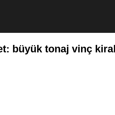
et:
büyük tonaj vinç kir