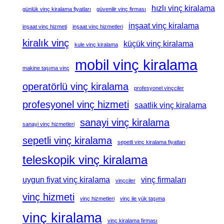
hızlı vinç kiralama
günlük vinç kiralama fiyatları
güvenilir vinç firması
inşaat vinç kiralama
inşaat vinç hizmeti
inşaat vinç hizmetleri
kiralık vinç
küçük vinç kiralama
kule vinç kiralama
mobil vinç kiralama
makine taşıma vinç
operatörlü vinç kiralama
profesyonel vinçciler
profesyonel vinç hizmeti
saatlik vinç kiralama
sanayi vinç kiralama
sanayi vinç hizmetleri
sepetli vinç kiralama
sepetli vinç kiralama fiyatları
teleskopik vinç kiralama
uygun fiyat vinç kiralama
vinç firmaları
vinçciler
vinç hizmeti
vinç hizmetleri
vinç ile yük taşıma
vinç kiralama
vinç kiralama firması