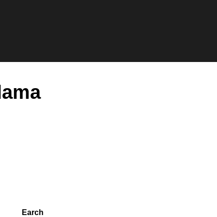
h
alama
Earch